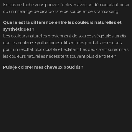
En cas de tache vous pouvez l’enlever avec un démaquillant doux
ou un mélange de bicarbonate de soude et de shampooing
Quelle est la différence entre les couleurs naturelles et
synthétiques ?
Les couleurs naturelles proviennent de sources végétales tandis
que les couleurs synthétiques utilisent des produits chimiques
pour un résultat plus durable et éclatant Les deux sont sûres mais
les couleurs naturelles nécessitent souvent plus d’entretien
Puis‑je colorer mes cheveux bouclés ?
Oui la coloration fonctionne parfaitement sur les cheveux bouclés
Nos stylistes veillent à ce que la couleur mette en valeur vos
boucles sans abîmer leur texture
À quelle fréquence dois‑je faire une retouche ?
Selon la repousse et le type de coloration les retouches sont
généralement nécessaires toutes les 4 à 6 semaines pour
maintenir l’éclat